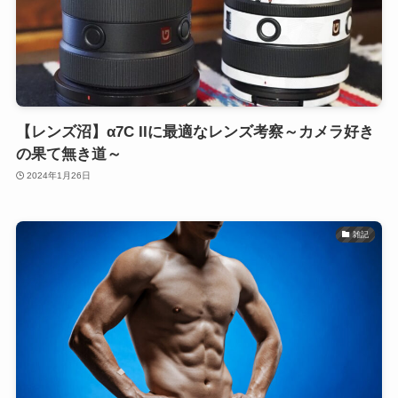
【レンズ沼】α7C IIに最適なレンズ考察～カメラ好き
の果て無き道～
2024年1月26日
雑記