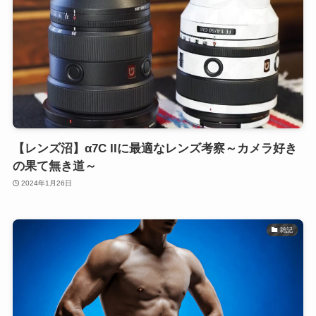
【レンズ沼】α7C IIに最適なレンズ考察～カメラ好き
の果て無き道～
2024年1月26日
雑記