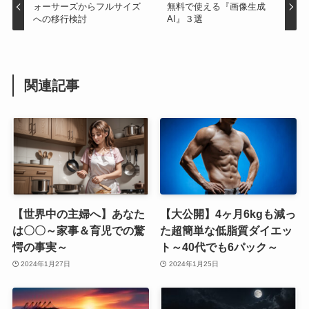
ォーサーズからフルサイズ
無料で使える『画像生成
への移行検討
AI』３選
関連記事
【世界中の主婦へ】あなた
【大公開】4ヶ月6kgも減っ
は〇〇～家事＆育児での驚
た超簡単な低脂質ダイエッ
愕の事実～
ト～40代でも6パック～
2024年1月27日
2024年1月25日