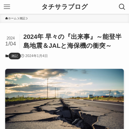
タチサラブログ
ホーム
雑記
2024年 早々の『出来事』～能登半
2024
1/04
島地震＆JALと海保機の衝突～
2024年1月4日
雑記